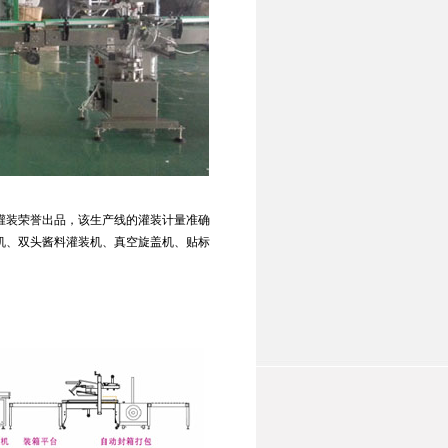
灌装荣誉出品，该生产线的灌装计量准确
机、双头酱料灌装机、真空旋盖机、贴标