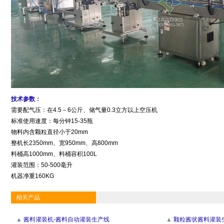
技术参数：
需要配气压：在4.5－6公斤、储气量0.3立方以上空压机
标准使用速度：每分钟15-35瓶
物料内含颗粒直径小于20mm
整机长2350mm、宽950mm、高800mm
料桶高1000mm、料桶容积100L
灌装范围：50-500毫升
机器净重160KG
相关产品
▲
酱料灌装机-酱料自动灌装生产线
▲
颗粒酱状酱料灌装